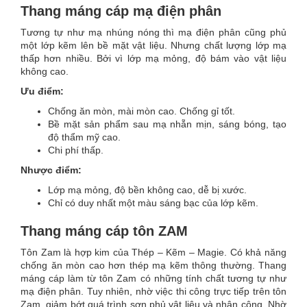
Thang máng cáp mạ điện phân
Tương tự như mạ nhúng nóng thì mạ điện phân cũng phủ
một lớp kẽm lên bề mặt vật liệu. Nhưng chất lượng lớp mạ
thấp hơn nhiều. Bởi vì lớp mạ mỏng, độ bám vào vật liệu
không cao.
Ưu điểm:
Chống ăn mòn, mài mòn cao. Chống gỉ tốt.
Bề mặt sản phẩm sau mạ nhẵn mịn, sáng bóng, tạo
độ thẩm mỹ cao.
Chi phí thấp.
Nhược điểm:
Lớp mạ mỏng, độ bền không cao, dễ bị xước.
Chỉ có duy nhất một màu sáng bạc của lớp kẽm.
Thang máng cáp tôn ZAM
Tôn Zam là hợp kim của Thép – Kẽm – Magie. Có khả năng
chống ăn mòn cao hơn thép mạ kẽm thông thường. Thang
máng cáp làm từ tôn Zam có những tính chất tương tự như
mạ điện phân. Tuy nhiên, nhờ việc thi công trực tiếp trên tôn
Zam, giảm bớt quá trình sơn phủ vật liệu và nhân công. Nhờ